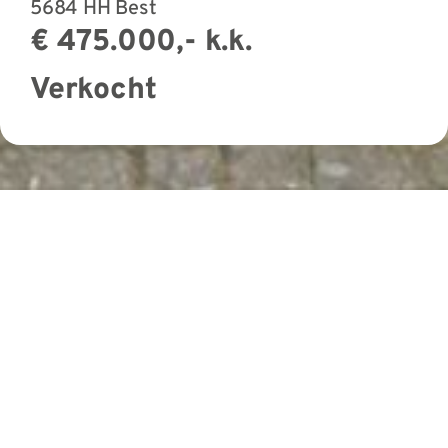
5684 HH Best
€ 475.000,- k.k.
Verkocht
BEST
Akkerwinde 79