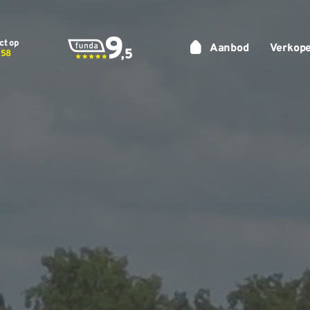
ct op
Aanbod
Verkop
 58