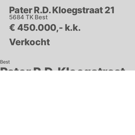
Pater R.D. Kloegstraat 21
5684 TK Best
€ 450.000,- k.k.
Verkocht
Best
Pater R.D. Kloegstraat
21
Welkom in deze verrassend ruime, uitstekend
onderhouden, sfeervolle en instapklare gezinswoning in
kindvriendelijk Wilhelminadorp. Een duurzame 2-onder-1-
kap met 5 slaapkamers en 22 zonnepanelen met alle
belangrijke winkels en voorzieningen binnen 5 minuten