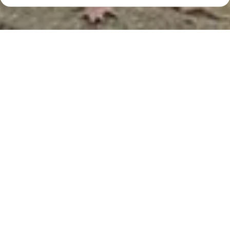
HELMOND
Sallandhof 18
Deze ruim opgezette tussenwoning is gelegen op
steenworp afstand van mooie natuurgebieden zoals
het Bakelse bos aan de overkant van de straat en het
Broederbos aan de achterzijde van de woning. De