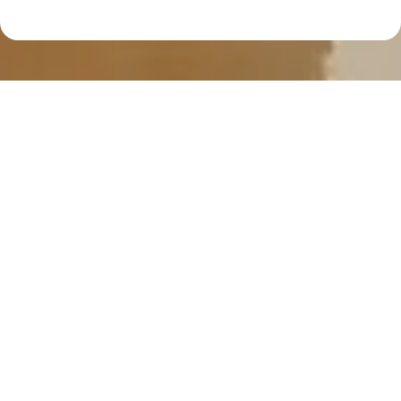
VUGHT
IJsvogel 83
Dit werkelijk schitterende 2-kamer appartement is
compleet gemoderniseerd en is gelegen aan het water
en kijkt uit over een mooie bosrijke omgeving. Het