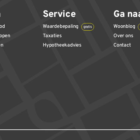
n
Service
Ga na
od
Waardebepaling
Woonblog
gratis
kopen
Taxaties
Over ons
en
Hypotheekadvies
Contact