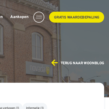
en
Aankopen
GRATIS WAARDEBEPALING
TERUG NAAR WOONBLOG
g verkopen
(1)
Informatie
(1)