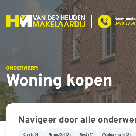
Ga
naar
inhoud
Neem conta
0499 33 58
ONDERWERP:
Woning kopen
Navigeer door alle onderwe
Kennis
(4)
Financiëel
(3)
Best
(2)
Woning kopen
(2)