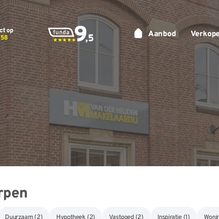
ct op
Aanbod
Verkop
 58
rpen
Duurzaam
(2)
Hypotheek
(2)
Vastgoed
(2)
Inspiratie
(1)
Wonin