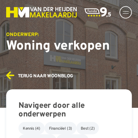
Ga
naar
inhoud
ONDERWERP:
Woning verkopen
TERUG NAAR WOONBLOG
Navigeer door alle
onderwerpen
Kennis
(4)
Financiëel
(3)
Best
(2)